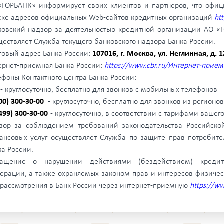
«ГОРБАНК» информирует своих клиентов и партнеров, что офиц
ске адресов официальных Web-сайтов кредитных организаций
ht
ковский надзор за деятельностью кредитной организации АО «
ществляет Служба текущего банковского надзора Банка России.
товый адрес Банка России:
107016, г. Москва, ул. Неглинная, д. 12
ернет-приемная Банка России:
https://www.cbr.ru/Интернет-прием
ефоны Контактного центра Банка России:
- круглосуточно, бесплатно для звонков с мобильных телефонов
800) 300-30-00
- круглосуточно, бесплатно для звонков из регионо
499) 300-30-00
- круглосуточно, в соответствии с тарифами вашег
зор за соблюдением требований законодательства Российск
ансовых услуг осуществляет Служба по защите прав потребите
ка России.
ащение о нарушении действиями (бездействием) кредитн
ерации, а также охраняемых законом прав и интересов физиче
 рассмотрения в Банк России через интернет-приемную
https://w