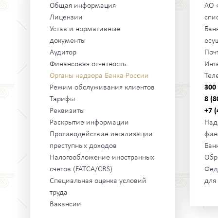
Общая информация
АО 
Лицензии
спи
Устав и нормативные
Бан
документы
осу
Аудитор
Поч
Финансовая отчетность
Инт
Органы надзора Банка России
Тел
Режим обслуживания клиентов
300
Тарифы
8 (
Реквизиты
+7 (
Раскрытие информации
Над
Противодействие легализации
фин
преступных доходов
Бан
Налогообложение иностранных
Обр
счетов (FATCA/CRS)
Фед
Специальная оценка условий
для
труда
Вакансии