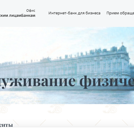
Офис
Интернет-банк для бизнеса
Прием обращ
ским лицам
Банкам
луживание физиче
енты